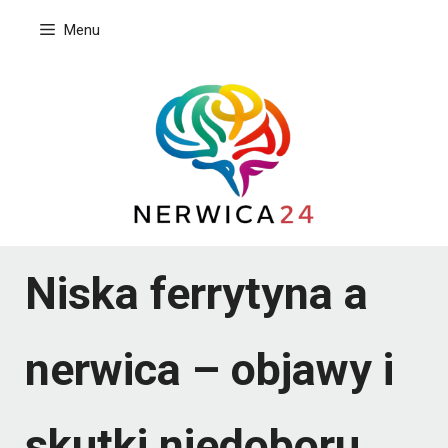
Przejdź
Menu
do
treści
Niska ferrytyna a
nerwica – objawy i
skutki niedoboru