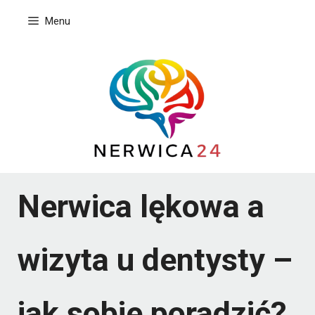
Przejdź
Menu
do
treści
Nerwica lękowa a
wizyta u dentysty –
jak sobie poradzić?